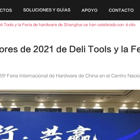
SOLUCIONES Y GUÍAS
CTOS
APOYO
CONTACTO
20V
eli Tools y la Feria de hardware de Shanghai se han celebrado con éxito
dores de 2021 de Deli Tools y la 
35ª Feria Internacional de Hardware de China en el Centro Nac