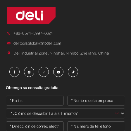

+86-0574-5997-6624

delitoolsglobal@nbdeli.com

Deli Industrial Zone, Ninghai, Ningbo, Zhejiang, China





Obtenga su consulta gratuita