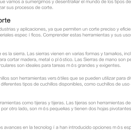
ue vamos a sumergirnos y desentrañar el mundo de los tipos de
zar sus procesos de corte.
orte
ustrias y aplicaciones, ya que permiten un corte preciso y efici
teriales específicos. Comprender estas herramientas y sus usos
 la sierra. Las sierras vienen en varias formas y tamaños, incl
 para cortar madera, metal o plástico. Las Sierras de mano so
 circulares son ideales para tareas más grandes y exigentes.
illos son herramientas versátiles que se pueden utilizar para div
 diferentes tipos de cuchillos disponibles, como cuchillos de us
mientas como tijeras y tijeras. Las tijeras son herramientas de
eras, por otro lado, son más pequeñas y tienen dos hojas pivota
s avances en la tecnología han introducido opciones más especi