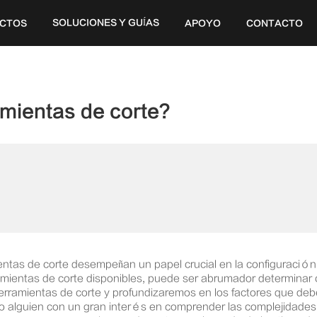
SOLUCIONES Y GUÍAS
CTOS
APOYO
CONTACTO
20V
amientas de corte?
ientas de corte desempeñan un papel crucial en la configuració
amientas de corte disponibles, puede ser abrumador determina
herramientas de corte y profundizaremos en los factores que deb
ria o alguien con un gran interés en comprender las complejidade