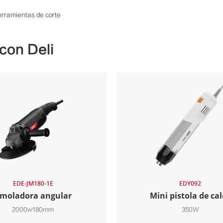
herramientas de corte
con Deli
EDE-JM180-1E
EDY092
moladora angular
Mini pistola de cal
2000w180mm
350W