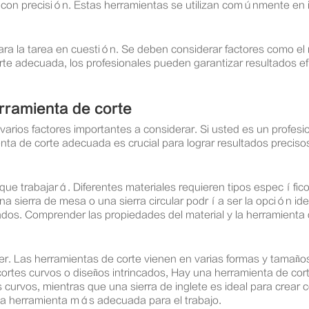
es con precisión. Estas herramientas se utilizan comúnmente en 
ra la tarea en cuestión. Se deben considerar factores como el m
orte adecuada, los profesionales pueden garantizar resultados ef
erramienta de corte
varios factores importantes a considerar. Si usted es un profesi
enta de corte adecuada es crucial para lograr resultados precisos
l que trabajará. Diferentes materiales requieren tipos específic
sierra de mesa o una sierra circular podría ser la opción ideal.
s. Comprender las propiedades del material y la herramienta d
acer. Las herramientas de corte vienen en varias formas y tamañ
rtes curvos o diseños intrincados, Hay una herramienta de corte
urvos, mientras que una sierra de inglete es ideal para crear c
 la herramienta más adecuada para el trabajo.