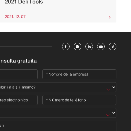
2021 Deli Tools
2021. 12. 07






nsulta gratuita