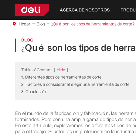
ACERCA DE NOSOTROS
PRODU
Herramientas de la serie amarilla
Herramientas de la serie de bricolaje
Herramientas de la serie jardín
Herramientas eléctricas de iones de litio 4V
Herramientas eléctricas de iones de litio 12V
Herramientas eléctricas de iones de litio de 
Hogar
Blog
¿Qué son los tipos de herramientas de corte?
BLOG
¿Qué son los tipos de herr
Table of Content
[
Hide
]
1. Diferentes tipos de herramientas de corte
2. Factores a considerar al elegir una herramienta de corte
3. Conclusión
En el mundo de la fabricación y fabricación, las herram
terminados. Pero con una amplia gama de tipos de herr
En este artículo, exploraremos los diferentes tipos de 
para el trabajo. Si usted es un profesional en la indust