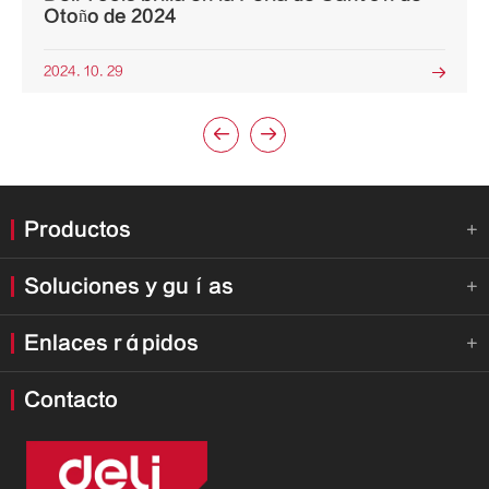
Otoño de 2024
2024. 10. 29



Productos

Soluciones y guías

Enlaces rápidos

Contacto