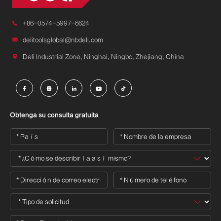

+86-0574-5997-6624

delitoolsglobal@nbdeli.com

Deli Industrial Zone, Ninghai, Ningbo, Zhejiang, China





Obtenga su consulta gratuita