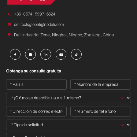

+86-0574-5997-6624

delitoolsglobal@nbdeli.com

Deli Industrial Zone, Ninghai, Ningbo, Zhejiang, China





Obtenga su consulta gratuita