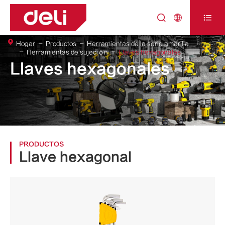



Hogar
Productos
Herramientas de la serie amarilla
Herramientas de sujeción
Llaves hexagonales
Llaves hexagonales
PRODUCTOS
Llave hexagonal