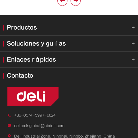


Productos

Soluciones y guías

Enlaces rápidos

Contacto

+86-0574-5997-6624

delitoolsglobal@nbdeli.com

Deli Industrial Zone, Ninghai, Ningbo, Zhejiang, China