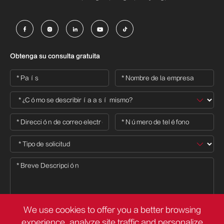





Obtenga su consulta gratuita
We use cookies to offer you a better browsing
experience, analyze site traffic and personalize