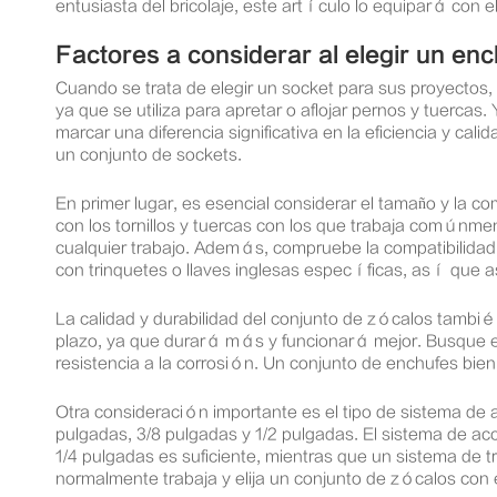
entusiasta del bricolaje, este artículo lo equipará con e
Factores a considerar al elegir un en
Cuando se trata de elegir un socket para sus proyectos,
ya que se utiliza para apretar o aflojar pernos y tuerca
marcar una diferencia significativa en la eficiencia y ca
un conjunto de sockets.
En primer lugar, es esencial considerar el tamaño y la co
con los tornillos y tuercas con los que trabaja común
cualquier trabajo. Además, compruebe la compatibilidad
con trinquetes o llaves inglesas específicas, así que 
La calidad y durabilidad del conjunto de zócalos también
plazo, ya que durará más y funcionará mejor. Busque en
resistencia a la corrosión. Un conjunto de enchufes bie
Otra consideración importante es el tipo de sistema de
pulgadas, 3/8 pulgadas y 1/2 pulgadas. El sistema de ac
1/4 pulgadas es suficiente, mientras que un sistema de 
normalmente trabaja y elija un conjunto de zócalos con 