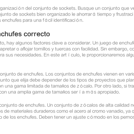
rganización del conjunto de sockets. Busque un conjunto que v
junto de sockets bien organizado le ahorrará tiempo y frustra
enchufes para una fácil identificación.
nchufes correcto
cto, hay algunos factores clave a considerar. Un juego de enchu
apretar o aflojar tornillos y tuercas con facilidad. Sin embargo,
a sus necesidades. En este artículo, le proporcionaremos algun
l conjunto de enchufes. Los conjuntos de enchufes vienen en v
junto que elija debe depender de los tipos de proyectos que pl
n una gama limitada de tamaños de zócalo. Por otro lado, si tr
e con una amplia gama de tamaños sería más apropiado.
l conjunto de enchufes. Un conjunto de zócalos de alta calida
 de materiales duraderos como el acero al cromo vanadio, ya qu
 de los enchufes. Deben tener un ajuste cómodo en los pernos y