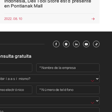
Indonesia, Deli Tool Store está presente
en Pontianak Mall
2022. 08. 10






nsulta gratuita