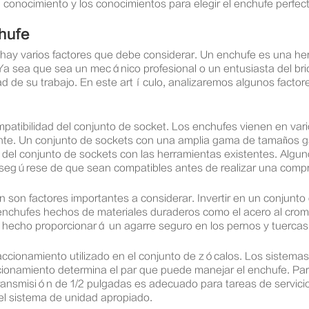
l conocimiento y los conocimientos para elegir el enchufe perfec
chufe
 hay varios factores que debe considerar. Un enchufe es una her
s. Ya sea que sea un mecánico profesional o un entusiasta del b
lidad de su trabajo. En este artículo, analizaremos algunos fact
mpatibilidad del conjunto de socket. Los enchufes vienen en vari
mente. Un conjunto de sockets con una amplia gama de tamaños 
 del conjunto de sockets con las herramientas existentes. Alg
asegúrese de que sean compatibles antes de realizar una comp
 son factores importantes a considerar. Invertir en un conjunto 
chufes hechos de materiales duraderos como el acero al cromo
n hecho proporcionará un agarre seguro en los pernos y tuercas
 accionamiento utilizado en el conjunto de zócalos. Los siste
cionamiento determina el par que puede manejar el enchufe. Par
transmisión de 1/2 pulgadas es adecuado para tareas de servici
el sistema de unidad apropiado.