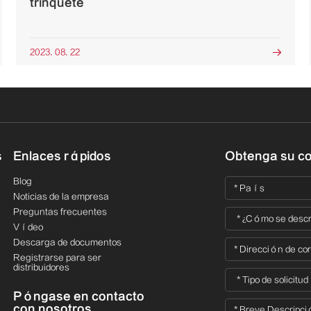
trinquete
2023. 08. 22

s
Enlaces rápidos
Obtenga su co
Blog
Noticias de la empresa
Preguntas frecuentes
Vídeo
Descarga de documentos
Registrarse para ser
distribuidores
Póngase en contacto
con nosotros