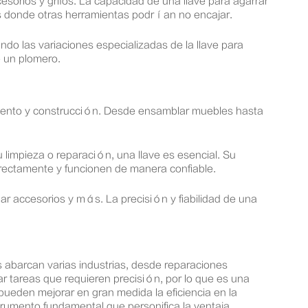
esorios y grifos. La capacidad de una llave para agarrar
os donde otras herramientas podrían no encajar.
o las variaciones especializadas de la llave para
e un plomero.
imiento y construcción. Desde ensamblar muebles hasta
limpieza o reparación, una llave es esencial. Su
orrectamente y funcionen de manera confiable.
ar accesorios y más. La precisión y fiabilidad de una
s abarcan varias industrias, desde reparaciones
ar tareas que requieren precisión, por lo que es una
ueden mejorar en gran medida la eficiencia en la
strumento fundamental que personifica la ventaja