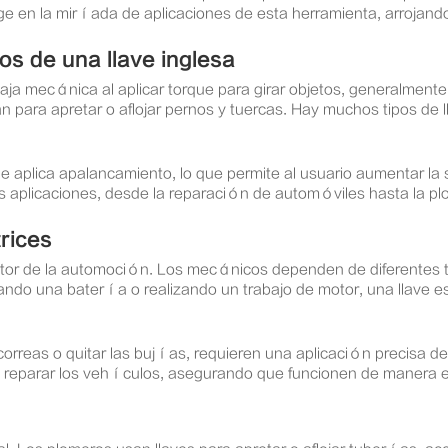
 en la miríada de aplicaciones de esta herramienta, arrojando l
s de una llave inglesa
aja mecánica al aplicar torque para girar objetos, generalmente
lizan para apretar o aflojar pernos y tuercas. Hay muchos tipos 
 aplica apalancamiento, lo que permite al usuario aumentar la sa
as aplicaciones, desde la reparación de automóviles hasta la 
rices
tor de la automoción. Los mecánicos dependen de diferentes t
o una batería o realizando un trabajo de motor, una llave es 
orreas o quitar las bujías, requieren una aplicación precisa de
r y reparar los vehículos, asegurando que funcionen de manera e