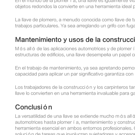
En el mundo de la plomería, una llave es igualmente vita
objetos redondos la convierte en una herramienta ideal
La llave de plomero, a menudo conocida como llave de t
trabajos particulares. Ya sea arreglando un grifo con fu
Mantenimiento y usos de la construcc
Más allá de las aplicaciones automotrices y de plomerí
estructuras de edificios, una llave desempeña un papel c
En el trabajo de mantenimiento, ya sea apretando perno
capacidad para aplicar un par significativo garantiza c
Los trabajadores de la construcción y los carpinteros ta
llave lo convierten en una herramienta invaluable para ga
Conclusión
La versatilidad de una llave se extiende mucho más allá 
automotrices hasta plomería, mantenimiento y construcció
herramienta esencial en ambos entornos profesionales. 
solución de tareas que involucran sujetadores y accesori