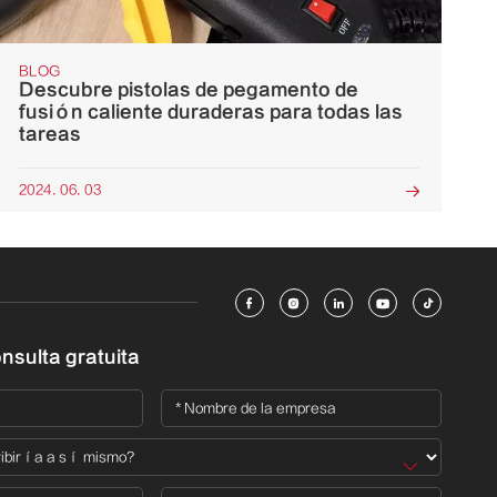
BLOG
Descubre pistolas de pegamento de
fusión caliente duraderas para todas las
tareas
2024. 06. 03






nsulta gratuita