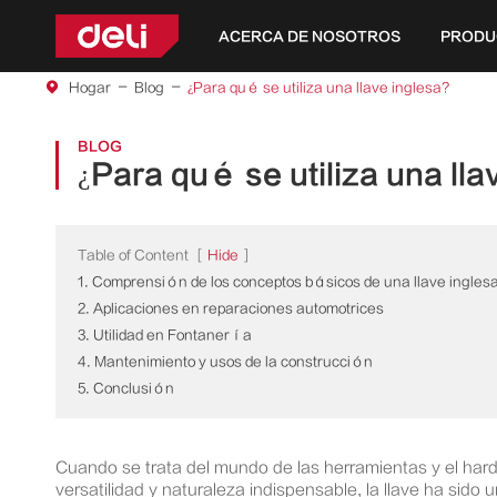
ACERCA DE NOSOTROS
PRODU
Herramientas de la serie amarilla
Herramientas de la serie de bricolaje
Herramientas de la serie jardín
Herramientas eléctricas de iones de litio 4V
Herramientas eléctricas de iones de litio 12V
Herramientas eléctricas de iones de litio de 
Hogar
Blog
¿Para qué se utiliza una llave inglesa?
BLOG
¿Para qué se utiliza una lla
Table of Content
[
Hide
]
1. Comprensión de los conceptos básicos de una llave ingles
2. Aplicaciones en reparaciones automotrices
3. Utilidad en Fontanería
4. Mantenimiento y usos de la construcción
5. Conclusión
Cuando se trata del mundo de las herramientas y el hard
versatilidad y naturaleza indispensable, la llave ha sido