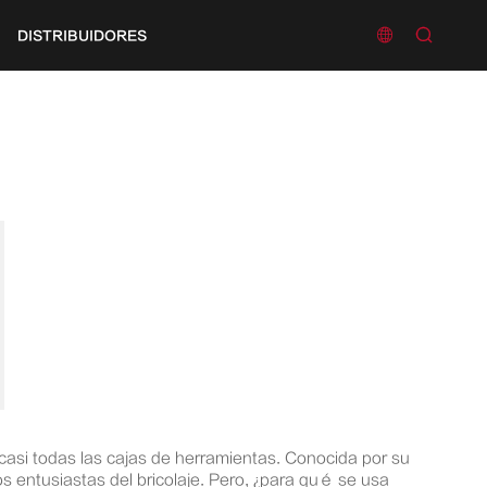


DISTRIBUIDORES
casi todas las cajas de herramientas. Conocida por su
os entusiastas del bricolaje. Pero, ¿para qué se usa