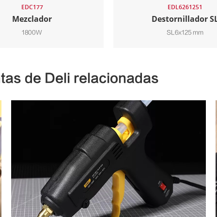
EDC177
EDL6261251
Mezclador
Destornillador S
1800W
SL6x125 mm
tas de Deli relacionadas