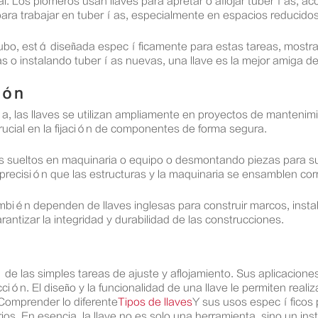
l. Los plomeros usan llaves para apretar o aflojar tuberías, acc
 para trabajar en tuberías, especialmente en espacios reducid
ubo, está diseñada específicamente para estas tareas, mostrand
gas o instalando tuberías nuevas, una llave es la mejor amiga d
ión
a, las llaves se utilizan ampliamente en proyectos de manten
rucial en la fijación de componentes de forma segura.
s sueltos en maquinaria o equipo o desmontando piezas para su 
on precisión que las estructuras y la maquinaria se ensamblen c
mbién dependen de llaves inglesas para construir marcos, instal
rantizar la integridad y durabilidad de las construcciones.
de las simples tareas de ajuste y aflojamiento. Sus aplicacione
n. El diseño y la funcionalidad de una llave le permiten realiz
Comprender lo diferente
Tipos de llaves
Y sus usos específicos p
os. En esencia, la llave no es solo una herramienta, sino un in