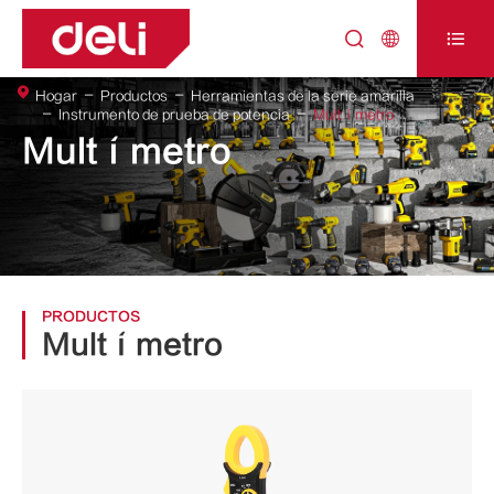



Hogar
Productos
Herramientas de la serie amarilla
Instrumento de prueba de potencia
Multímetro
Multímetro
PRODUCTOS
Multímetro