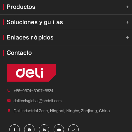
Productos

Soluciones y guías

Enlaces rápidos

Contacto

+86-0574-5997-6624

delitoolsglobal@nbdeli.com

Deli Industrial Zone, Ninghai, Ningbo, Zhejiang, China




