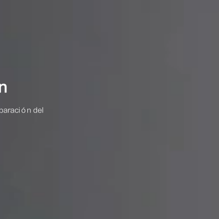
n
eparación del