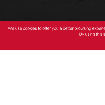
We use cookies to offer you a better browsing experie
By using this 
PRODUCTOS
Otra herramienta eléctrica

PRODUCTOS
Herramientas eléctricas

DC