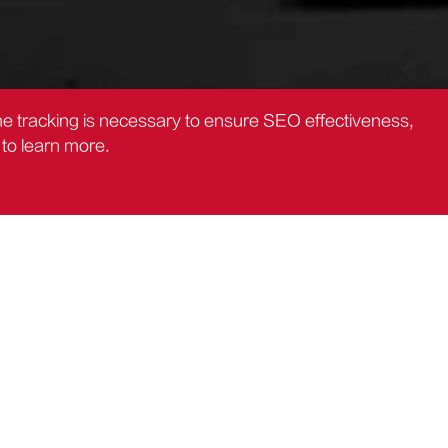
the tracking is necessary to ensure SEO effectiveness,
to learn more.
