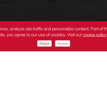
nce, analyze site traffic and personalize content. Part of 
site, you agree to our use of cookies. Visit our
cookie policy
Reject
Accept
 DC