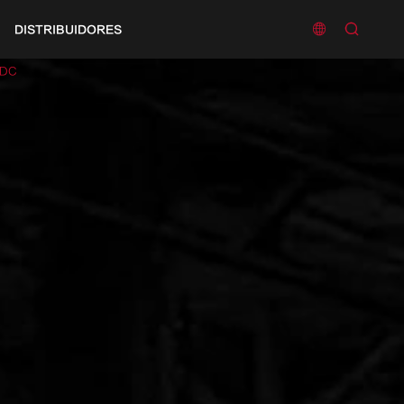


DISTRIBUIDORES
 DC