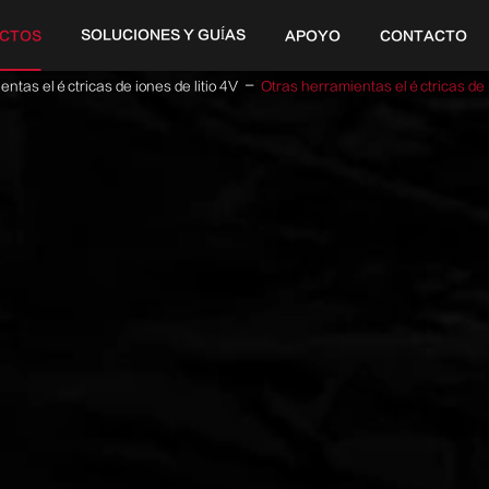
SOLUCIONES Y GUÍAS
CTOS
APOYO
CONTACTO
20V
ntas eléctricas de iones de litio 4V
Otras herramientas eléctricas de