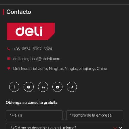
Contacto

+86-0574-5997-6624

delitoolsglobal@nbdeli.com

Deli Industrial Zone, Ninghai, Ningbo, Zhejiang, China





Obtenga su consulta gratuita