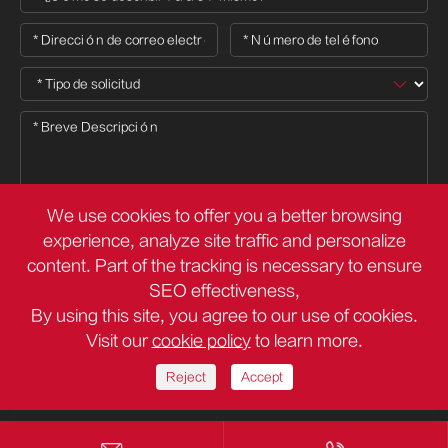
We use cookies to offer you a better browsing
experience, analyze site traffic and personalize

content. Part of the tracking is necessary to ensure
SEO effectiveness,
By using this site, you agree to our use of cookies.
Derechos DE AUTOR ©
Deli Group Co.,Ltd.
Todos los derechos
Visit our
cookie policy
to learn more.
reservados.
Sitemap
Política de privacidad
Reject
Accept