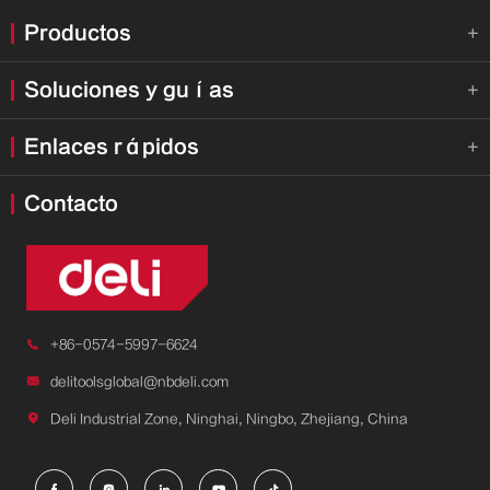
Productos

Soluciones y guías

Enlaces rápidos

Contacto

+86-0574-5997-6624

delitoolsglobal@nbdeli.com

Deli Industrial Zone, Ninghai, Ningbo, Zhejiang, China




