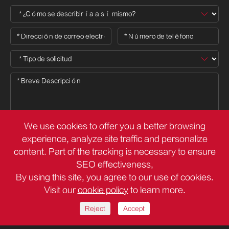
We use cookies to offer you a better browsing
experience, analyze site traffic and personalize

content. Part of the tracking is necessary to ensure
SEO effectiveness,
By using this site, you agree to our use of cookies.
Derechos DE AUTOR ©
Deli Group Co.,Ltd.
Todos los derechos
Visit our
cookie policy
to learn more.
reservados.
Sitemap
Política de privacidad
Reject
Accept