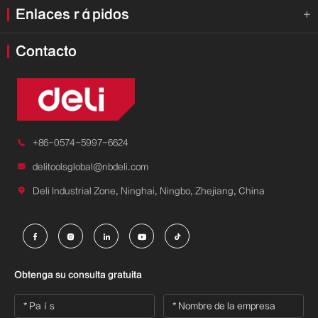
Enlaces rápidos

Contacto

+86-0574-5997-6624

delitoolsglobal@nbdeli.com

Deli Industrial Zone, Ninghai, Ningbo, Zhejiang, China





Obtenga su consulta gratuita