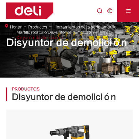



Hogar
Productos
Herramientas de la serie amarilla
Martillo rotatorio/Disyuntor de demolición
Disyuntor de demolición
Disyuntor de demolición
PRODUCTOS
Disyuntor de demolición