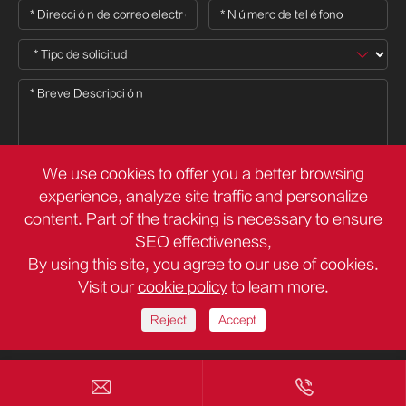
We use cookies to offer you a better browsing
experience, analyze site traffic and personalize

content. Part of the tracking is necessary to ensure
SEO effectiveness,
By using this site, you agree to our use of cookies.
Derechos DE AUTOR ©
Deli Group Co.,Ltd.
Todos los derechos
Visit our
cookie policy
to learn more.
reservados.
Sitemap
Política de privacidad
Reject
Accept

