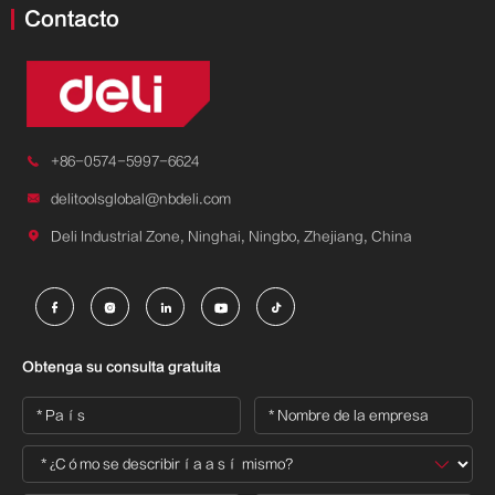
Contacto

+86-0574-5997-6624

delitoolsglobal@nbdeli.com

Deli Industrial Zone, Ninghai, Ningbo, Zhejiang, China





Obtenga su consulta gratuita