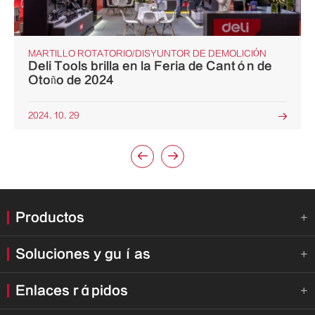
MARTILLO ROTATORIO/DISYUNTOR DE DEMOLICIÓN
Deli Tools brilla en la Feria de Cantón de
Otoño de 2024
2024. 10. 29



Productos

Soluciones y guías

Enlaces rápidos
