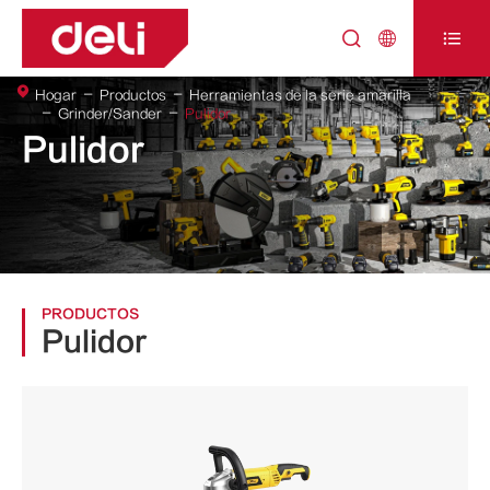



Hogar
Productos
Herramientas de la serie amarilla
Grinder/Sander
Pulidor
Pulidor
PRODUCTOS
Pulidor