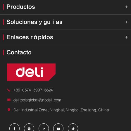
Productos

Soluciones y guías

Enlaces rápidos

Contacto

+86-0574-5997-6624

delitoolsglobal@nbdeli.com

Deli Industrial Zone, Ninghai, Ningbo, Zhejiang, China




