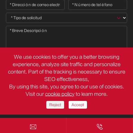
We use cookies to offer you a better browsing
experience, analyze site traffic and personalize

content. Part of the tracking is necessary to ensure
SEO effectiveness,
By using this site, you agree to our use of cookies.
Derechos DE AUTOR ©
Deli Group Co.,Ltd.
Todos los derechos
Visit our
cookie policy
to learn more.
reservados.
Sitemap
Política de privacidad
Reject
Accept

