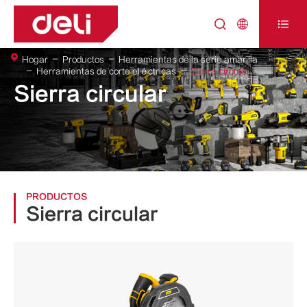



Hogar
Productos
Herramientas de la serie amarilla
Herramientas de corte eléctricas
Sierra circular
Sierra circular
PRODUCTOS
Sierra circular