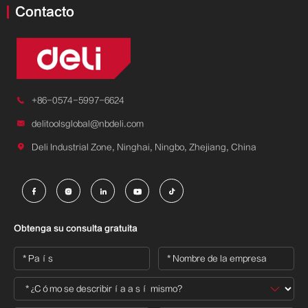
Contacto

+86-0574-5997-6624

delitoolsglobal@nbdeli.com

Deli Industrial Zone, Ninghai, Ningbo, Zhejiang, China





Obtenga su consulta gratuita