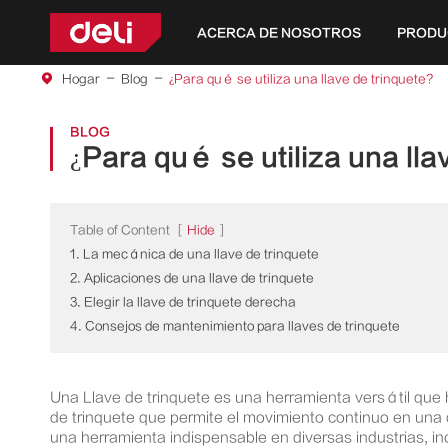
ACERCA DE NOSOTROS
PRODU
Herramientas de la serie amarilla
Herramientas de la serie de bricolaje
Herramientas de la serie jardín
Herramientas eléctricas de iones de litio 4V
Herramientas eléctricas de iones de litio 12V
Herramientas eléctricas de iones de litio de 
Hogar
Blog
¿Para qué se utiliza una llave de trinquete?
BLOG
¿Para qué se utiliza una lla
Table of Content
[
Hide
]
1. La mecánica de una llave de trinquete
2. Aplicaciones de una llave de trinquete
3. Elegir la llave de trinquete derecha
4. Consejos de mantenimiento para llaves de trinquete
Una Llave de trinquete es una herramienta versátil que 
de trinquete que permite el movimiento continuo en una 
una herramienta indispensable en diversas industrias, in