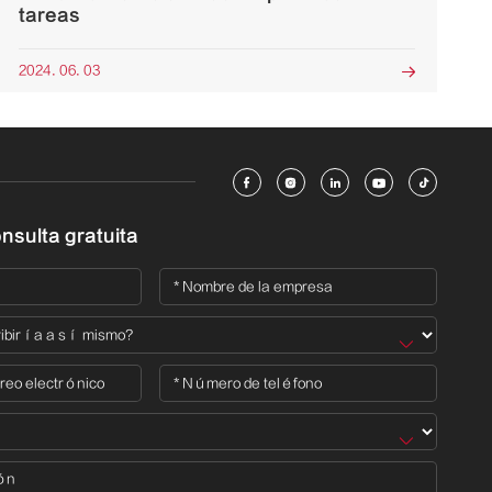
tareas
2024. 06. 03






nsulta gratuita