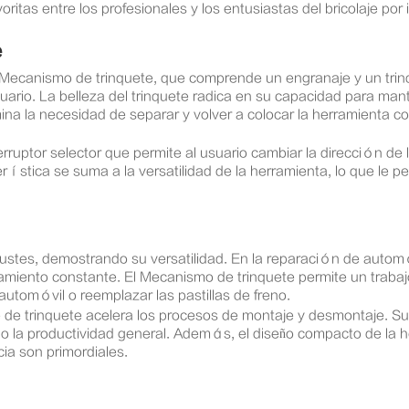
ritas entre los profesionales y los entusiastas del bricolaje por 
e
 Mecanismo de trinquete, que comprende un engranaje y un trinq
uario. La belleza del trinquete radica en su capacidad para man
imina la necesidad de separar y volver a colocar la herramienta 
erruptor selector que permite al usuario cambiar la dirección de 
terística se suma a la versatilidad de la herramienta, lo que le 
stes, demostrando su versatilidad. En la reparación de automóv
miento constante. El Mecanismo de trinquete permite un trabajo ef
utomóvil o reemplazar las pastillas de freno.
 de trinquete acelera los procesos de montaje y desmontaje. Su
a productividad general. Además, el diseño compacto de la her
cia son primordiales.