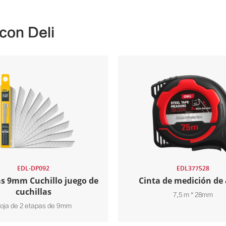
con Deli
EDL-DP092
EDL377528
as 9mm Cuchillo juego de
Cinta de medición de
cuchillas
7,5 m * 28mm
oja de 2 etapas de 9mm